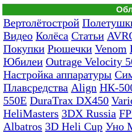
Обл
Вертолётострой
Полетушк
Видео
Колёса
Статьи
AVR
Покупки
Рюшечки
Venom
Юбилеи
Outrage Velocity 5
Настройка аппаратуры
Си
Плавсредства
Align
НК-50
550E
DuraTrax DX450
Vari
HeliMasters
3DX Russia
F
Albatros
3D Heli Cup
Уно 