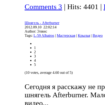
Comments 3
| Hits: 4401 |
Шнягель - Afterburner
2012.09.10 22:02:14
Author: Элвис
Tags:
L-59 Albatros
|
Мастерская
|
Крылья
|
Видео
1
2
3
4
5
(10 votes, average 4.60 out of 5)
Сегодня я расскажу не п
шнягель Afterburner. Мал
видео...