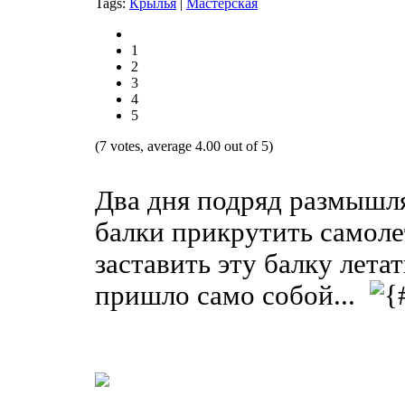
Tags:
Крылья
|
Мастерская
1
2
3
4
5
(7 votes, average 4.00 out of 5)
Два дня подряд размышля
балки прикрутить самол
заставить эту балку лета
пришло само собой...