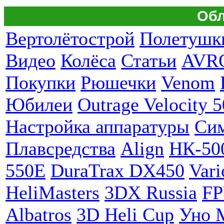
Обл
Вертолётострой
Полетушк
Видео
Колёса
Статьи
AVR
Покупки
Рюшечки
Venom
Юбилеи
Outrage Velocity 5
Настройка аппаратуры
Си
Плавсредства
Align
НК-50
550E
DuraTrax DX450
Vari
HeliMasters
3DX Russia
F
Albatros
3D Heli Cup
Уно 