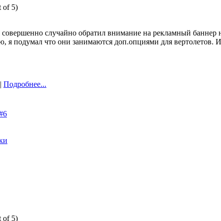
 of 5)
, я совершенно случайно обратил внимание на рекламный баннер
ию, я подумал что они занимаются доп.опциями для вертолетов. И
 |
Подробнее...
#6
ки
 of 5)