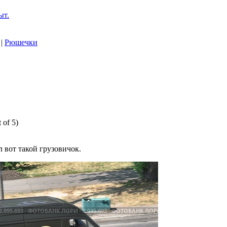
ыт.
|
Рюшечки
 of 5)
 вот такой грузовичок.