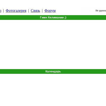
WWW.HELI
m
|
Фотогалерея
|
Связь
|
Форум
Не удалось
Информация пр
Гимн Хелимании ;)
Календарь