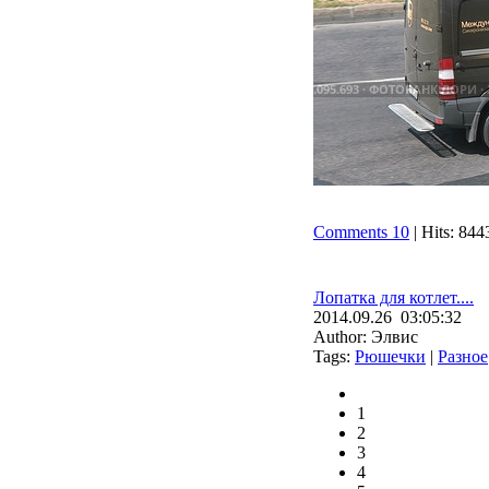
Comments 10
| Hits: 844
Лопатка для котлет....
2014.09.26 03:05:32
Author: Элвис
Tags:
Рюшечки
|
Разное
1
2
3
4