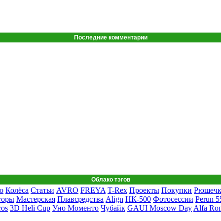
Последние комментарии
Облако тэгов
о
Колёса
Статьи
AVRO
FREYA
T-Rex
Проекты
Покупки
Рюшеч
торы
Мастерская
Плавсредства
Align
НК-500
Фотосессии
Perun 5
ros
3D Heli Cup
Уно Моменто
Чубайк
GAUI Moscow Day
Alfa Ro