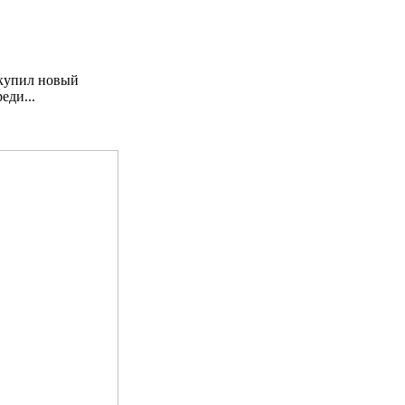
 купил новый
еди...