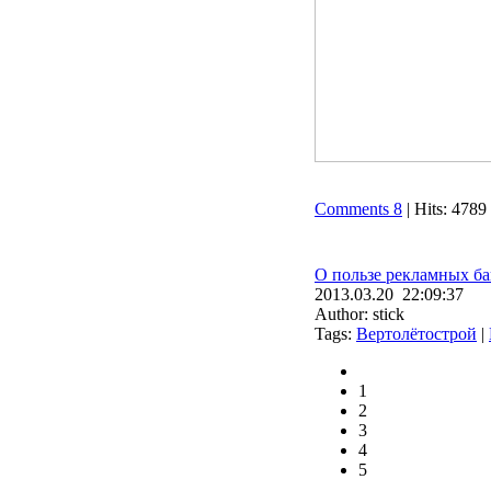
Comments 8
| Hits: 4789
О пользе рекламных ба
2013.03.20 22:09:37
Author: stick
Tags:
Вертолётострой
|
1
2
3
4
5