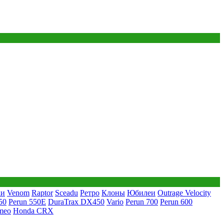
ки
Venom
Raptor
Sceadu
Ретро
Клоны
Юбилеи
Outrage Velocity
50
Perun 550E
DuraTrax DX450
Vario
Perun 700
Perun 600
meo
Honda CRX