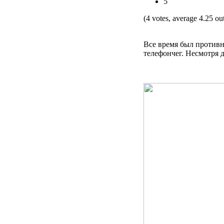
5
(4 votes, average 4.25 out
Все время был противн
телефончег. Несмотря д