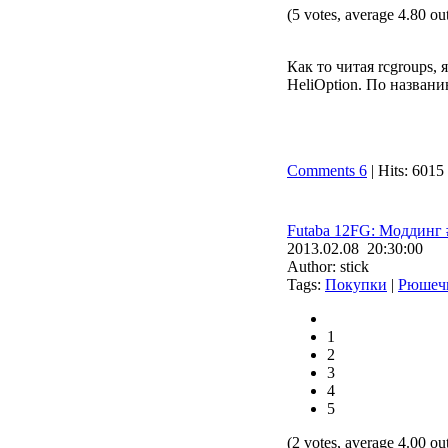
(5 votes, average 4.80 out
Как то читая rcgroups
HeliOption. По назван
Comments 6
| Hits: 6015
Futaba 12FG: Моддинг 
2013.02.08 20:30:00
Author: stick
Tags:
Покупки
|
Рюшеч
1
2
3
4
5
(2 votes, average 4.00 out