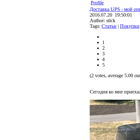
Profile
Доставка UPS - мой оп
2016.07.20 19:50:01
Author: stick
Tags:
Статьи
|
Покупки
1
2
3
4
5
(2 votes, average 5.00 out
Сегодня ко мне приехал