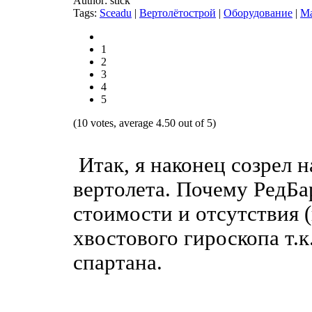
Author: stick
Tags:
Sceadu
|
Вертолётострой
|
Оборудование
|
Ма
1
2
3
4
5
(10 votes, average 4.50 out of 5)
Итак, я наконец созрел н
вертолета. Почему РедБа
стоимости и отсутствия 
хвостового гироскопа т.к
спартана.