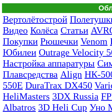
Обл
Вертолётострой
Полетушк
Видео
Колёса
Статьи
AVR
Покупки
Рюшечки
Venom
Юбилеи
Outrage Velocity 5
Настройка аппаратуры
Си
Плавсредства
Align
НК-50
550E
DuraTrax DX450
Vari
HeliMasters
3DX Russia
F
Albatros
3D Heli Cup
Уно 