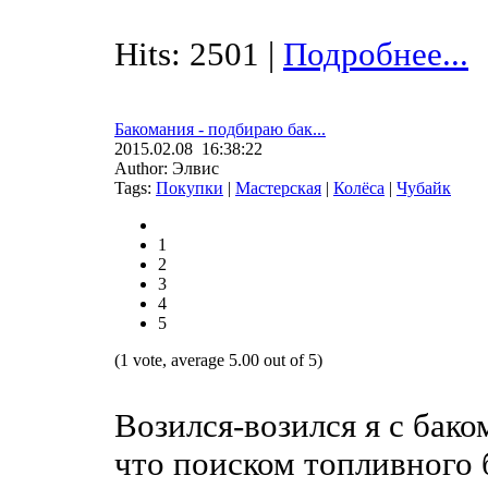
Hits: 2501 |
Подробнее...
Бакомания - подбираю бак...
2015.02.08 16:38:22
Author: Элвис
Tags:
Покупки
|
Мастерская
|
Колёса
|
Чубайк
1
2
3
4
5
(1 vote, average 5.00 out of 5)
Возился-возился я с бако
что поиском топливного б