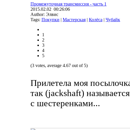
Промежуточная трансмиссия - часть 1
2015.02.02 00:26:06
Author: Элвис
Tags:
Покупки
|
Мастерская
|
Колёса
|
Чубайк
1
2
3
4
5
(3 votes, average 4.67 out of 5)
Прилетела моя посылочка
так (jackshaft) называет
с шестеренками...