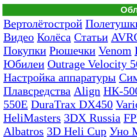
Обл
Вертолётострой
Полетушк
Видео
Колёса
Статьи
AVR
Покупки
Рюшечки
Venom
Юбилеи
Outrage Velocity 5
Настройка аппаратуры
Си
Плавсредства
Align
НК-50
550E
DuraTrax DX450
Vari
HeliMasters
3DX Russia
F
Albatros
3D Heli Cup
Уно 