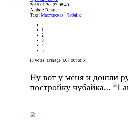
2015.01.30 23:08:49
Author: Элвис
Tags:
Мастерская
|
Чубайк
1
2
3
4
5
(3 votes, average 4.67 out of 5)
Ну вот у меня и дошли ру
постройку чубайка...