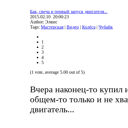
Бак, свеча и первый запуск двигателя...
2015.02.10 20:00:23
Author: Элвис
Tags:
Мастерская
|
Видео
|
Колёса
|
Чубайк
1
2
3
4
5
(1 vote, average 5.00 out of 5)
Вчера наконец-то купил 
общем-то только и не хва
двигатель...