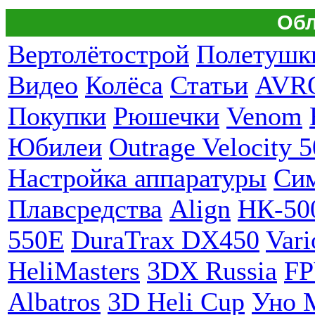
Обл
Вертолётострой
Полетушк
Видео
Колёса
Статьи
AVR
Покупки
Рюшечки
Venom
Юбилеи
Outrage Velocity 5
Настройка аппаратуры
Си
Плавсредства
Align
НК-50
550E
DuraTrax DX450
Vari
HeliMasters
3DX Russia
F
Albatros
3D Heli Cup
Уно 