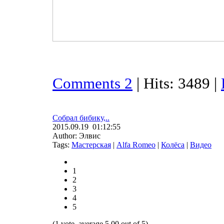
Comments 2
| Hits: 3489 |
Собрал бибику,..
2015.09.19 01:12:55
Author: Элвис
Tags:
Мастерская
|
Alfa Romeo
|
Колёса
|
Видео
1
2
3
4
5
(1 vote, average 5.00 out of 5)