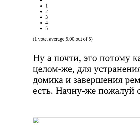
1
2
3
4
5
(1 vote, average 5.00 out of 5)
Ну а почти, это потому к
целом-же, для устранени
домика и завершения рем
есть. Начну-же пожалуй с