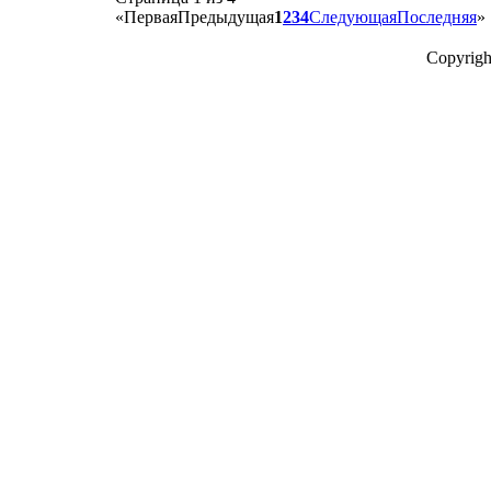
«
Первая
Предыдущая
1
2
3
4
Следующая
Последняя
»
Copyrigh